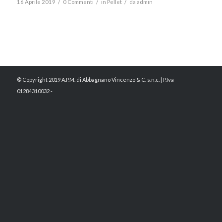
/
/
/
16 Aprile 2019
0 Commenti
in
Pellet
da
admin
© Copyright 2019 A.P.M. di Abbagnano Vincenzo & C. s.n.c. | P.Iva
01284310032 -