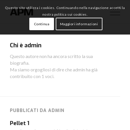
Questo sito utilizza i cookies. Continuando nella navigazione accetti la
nostra politica sui cookies.
Continua
Maggiori informazioni
Chi è
admin
Questo autore non ha ancora scritto la sua
biografia.
Ma siamo orgogliosi di dire che
admin
ha già
contribuito con 1 voci.
PUBBLICATI DA ADMIN
Pellet 1